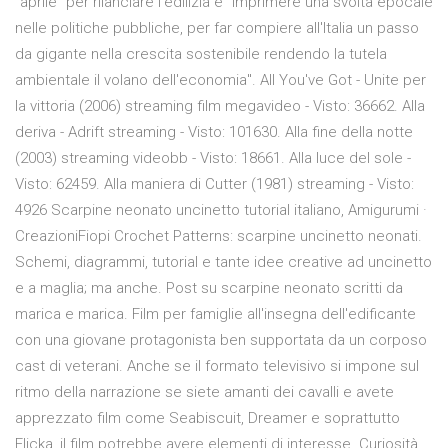
"aprile" per rilanciare l'edilizia e "imprimere una svolta epocale
nelle politiche pubbliche, per far compiere all'Italia un passo
da gigante nella crescita sostenibile rendendo la tutela
ambientale il volano dell'economia". All You've Got - Unite per
la vittoria (2006) streaming film megavideo - Visto: 36662. Alla
deriva - Adrift streaming - Visto: 101630. Alla fine della notte
(2003) streaming videobb - Visto: 18661. Alla luce del sole -
Visto: 62459. Alla maniera di Cutter (1981) streaming - Visto:
4926 Scarpine neonato uncinetto tutorial italiano, Amigurumi ·
CreazioniFiopi Crochet Patterns: scarpine uncinetto neonati.
Schemi, diagrammi, tutorial e tante idee creative ad uncinetto
e a maglia; ma anche. Post su scarpine neonato scritti da
marica e marica. Film per famiglie all'insegna dell'edificante
con una giovane protagonista ben supportata da un corposo
cast di veterani. Anche se il formato televisivo si impone sul
ritmo della narrazione se siete amanti dei cavalli e avete
apprezzato film come Seabiscuit, Dreamer e soprattutto
Flicka, il film potrebbe avere elementi di interesse. Curiosità