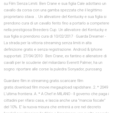
su Film Senza Limiti. Ben Crane e sua figlia Cale adottano un
cavallo da corsa con una gamba spezzata che il legittimo
proprietario stava … Un allevatore del Kentucky e sua figlia si
prendono cura di un cavallo ferito fino a portarlo a competere
nella prestigiosa Breeders Cup. Un allevatore del Kentucky e
sua figlia si prendono cura di 10/02/2017 · Guarda Dreamer -
La strada per la vittoria streaming senza limiti in alta
definizione gratis e senza registrazione. Android & Iphone
supportati. 27/04/2010 · Ben Crane, ex fantino e allenatore di
cavalli per le scuderie del miliardario Everett Palmer, ha un
sogno: riportare alle corse la puledra Sonyador, purosang
Guardare film in streaming gratis.scaricare film
gratis.download film movie.megaupload rapidshare..2..* 2049
L'ultima frontiera..A..* A Chef in MILANO - Il governo che paga i
cittadini per rifarsi casa, e lascia anche una "mancia fiscale"
del 10%. E' la nuova misura che entrerà a ore nel decreto