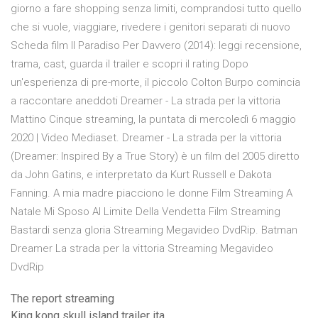
giorno a fare shopping senza limiti, comprandosi tutto quello
che si vuole, viaggiare, rivedere i genitori separati di nuovo
Scheda film Il Paradiso Per Davvero (2014): leggi recensione,
trama, cast, guarda il trailer e scopri il rating Dopo
un'esperienza di pre-morte, il piccolo Colton Burpo comincia
a raccontare aneddoti Dreamer - La strada per la vittoria
Mattino Cinque streaming, la puntata di mercoledì 6 maggio
2020 | Video Mediaset. Dreamer - La strada per la vittoria
(Dreamer: Inspired By a True Story) è un film del 2005 diretto
da John Gatins, e interpretato da Kurt Russell e Dakota
Fanning. A mia madre piacciono le donne Film Streaming A
Natale Mi Sposo Al Limite Della Vendetta Film Streaming
Bastardi senza gloria Streaming Megavideo DvdRip. Batman
Dreamer La strada per la vittoria Streaming Megavideo
DvdRip
The report streaming
King kong skull island trailer ita