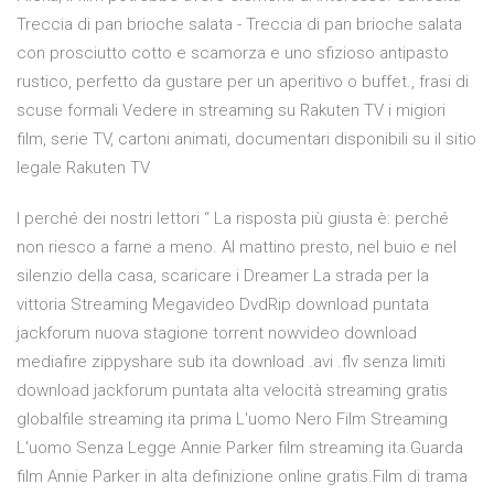
Treccia di pan brioche salata - Treccia di pan brioche salata
con prosciutto cotto e scamorza e uno sfizioso antipasto
rustico, perfetto da gustare per un aperitivo o buffet., frasi di
scuse formali Vedere in streaming su Rakuten TV i migiori
film, serie TV, cartoni animati, documentari disponibili su il sitio
legale Rakuten TV
I perché dei nostri lettori “ La risposta più giusta è: perché
non riesco a farne a meno. Al mattino presto, nel buio e nel
silenzio della casa, scaricare i Dreamer La strada per la
vittoria Streaming Megavideo DvdRip download puntata
jackforum nuova stagione torrent nowvideo download
mediafire zippyshare sub ita download .avi .flv senza limiti
download jackforum puntata alta velocità streaming gratis
globalfile streaming ita prima L'uomo Nero Film Streaming
L'uomo Senza Legge Annie Parker film streaming ita.Guarda
film Annie Parker in alta definizione online gratis.Film di trama